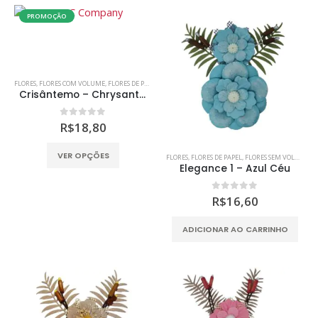
várias
PROMOÇÃO
variantes.
As
opções
podem
FLORES
,
FLORES COM VOLUME
,
FLORES DE PAPEL
,
MDF
,
SCRAP DECOR
,
SCRAPBOOKING
ser
Crisântemo – Chrysanthemums Allouise
escolhidas
na
0
out of 5
R$
18,80
página
do
Este
VER OPÇÕES
FLORES
,
FLORES DE PAPEL
,
FLORES SEM VOLUME
,
M
produto
produto
Elegance 1 – Azul Céu
tem
várias
0
out of 5
R$
16,60
variantes.
As
ADICIONAR AO CARRINHO
opções
podem
ser
escolhidas
na