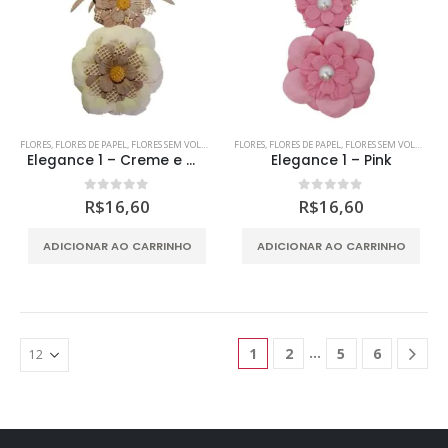
página
do
produto
FLORES
,
FLORES DE PAPEL
,
FLORES SEM VOLUME
,
MDF
FLORES
,
SCRAP DECOR
,
FLORES DE PAPEL
,
SCRAPBOOKING
,
FLORES SEM VOLUME
,
M
Elegance 1 – Creme e Marrom
Elegance 1 – Pink
0
out of 5
0
out of 5
R$
16,60
R$
16,60
ADICIONAR AO CARRINHO
ADICIONAR AO CARRINHO
…
1
2
5
6