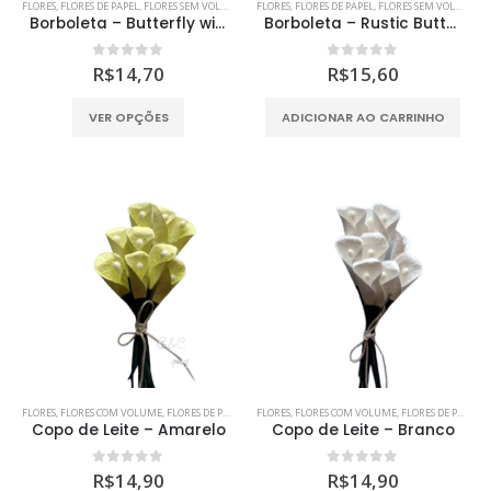
FLORES
,
FLORES DE PAPEL
,
FLORES SEM VOLUME
,
MDF
FLORES
,
SCRAP DECOR
,
FLORES DE PAPEL
,
SCRAPBOOKING
,
FLORES SEM VOLUME
,
M
ser
Borboleta – Butterfly with Wooden Beads
Borboleta – Rustic Butterfly with Cord
escolhidas
na
0
out of 5
0
out of 5
R$
14,70
R$
15,60
página
do
Este
VER OPÇÕES
ADICIONAR AO CARRINHO
produto
produto
tem
várias
variantes.
As
opções
podem
ser
escolhidas
na
página
do
FLORES
,
FLORES COM VOLUME
,
FLORES DE PAPEL
,
MDF
FLORES
,
SCRAP DECOR
,
FLORES COM VOLUME
,
SCRAPBOOKING
,
FLORES DE PAPEL
,
S
produto
Copo de Leite – Amarelo
Copo de Leite – Branco
0
out of 5
0
out of 5
R$
14,90
R$
14,90