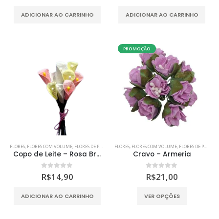
ADICIONAR AO CARRINHO
ADICIONAR AO CARRINHO
PROMOÇÃO
FLORES
,
FLORES COM VOLUME
,
FLORES DE PAPEL
,
MDF
FLORES
,
SCRAP DECOR
,
FLORES COM VOLUME
,
SCRAPBOOKING
,
FLORES DE PAPEL
,
Copo de Leite – Rosa Branco Amarelo
Cravo – Armeria
0
out of 5
0
out of 5
R$
14,90
R$
21,00
Este
ADICIONAR AO CARRINHO
VER OPÇÕES
produto
tem