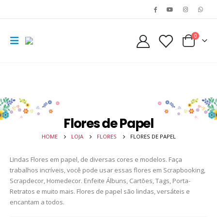
0
Flores de Papel
HOME
LOJA
FLORES
FLORES DE PAPEL
Lindas Flores em papel, de diversas cores e modelos. Faça
Frame - Moldura 6
Frame - Moldura 6
trabalhos incríveis, você pode usar essas flores em Scrapbooking,
Scrapdecor, Homedecor. Enfeite Álbuns, Cartões, Tags, Porta-
0
out of 5
0
out of 5
R$
4,40
R$
4,40
Retratos e muito mais. Flores de papel são lindas, versáteis e
encantam a todos.
Frame - Moldura 5
Frame - Moldura 5