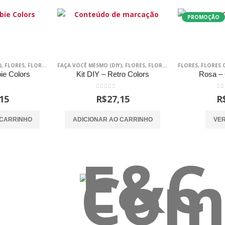
PROMOÇÃO
)
LUME
,
FLORES
,
MDF
,
,
FLORES DE PAPEL
SCRAP DECOR
FAÇA VOCÊ MESMO (DIY)
,
SCRAPBOOKING
,
FLORES SEM VOLUME
,
FLORES
,
SCRAP DECOR
,
FLORES DE PAPEL
,
SCRAPBOOKING
FLORES
,
FLORES S
,
FLORES 
bie Colors
Kit DIY – Retro Colors
Rosa – 
 5
0
out of 5
0
o
15
R$
27,15
R
 CARRINHO
ADICIONAR AO CARRINHO
VE