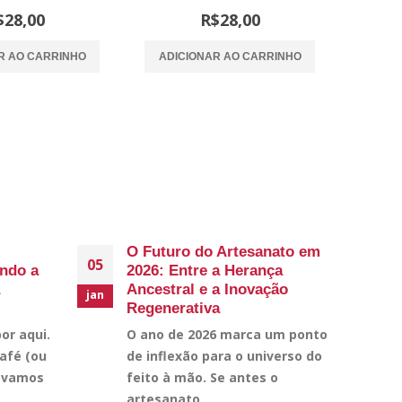
ut of 5
0
out of 5
$
28,00
R$
28,00
R AO CARRINHO
ADICIONAR AO CARRINHO
O Futuro do Artesanato em
05
ndo a
2026: Entre a Herança
Ancestral e a Inovação
jan
Regenerativa
or aqui.
O ano de 2026 marca um ponto
afé (ou
de inflexão para o universo do
e vamos
feito à mão. Se antes o
artesanato...