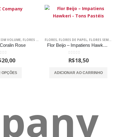
EM VOLUME
COM VOLUME
,
MDF
,
FLORES DE PAPEL
,
SCRAP DECOR
FLORES
,
,
SCRAPBOOKING
MDF
,
FLORES DE PAPEL
,
SCRAP DECOR
,
SCRAPBOOKING
,
FLORES SEM VOLUME
,
MDF
,
S
Coralin Rose
Flor Beijo – Impatiens Hawkeri – Tons Pastéis
ut of 5
0
out of 5
$
20,00
R$
18,50
Este
R OPÇÕES
ADICIONAR AO CARRINHO
produto
tem
várias
variantes.
As
opções
podem
ser
escolhidas