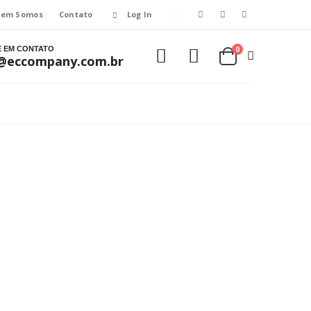
em Somos
Contato
Log In
E EM CONTATO
0
@eccompany.com.br