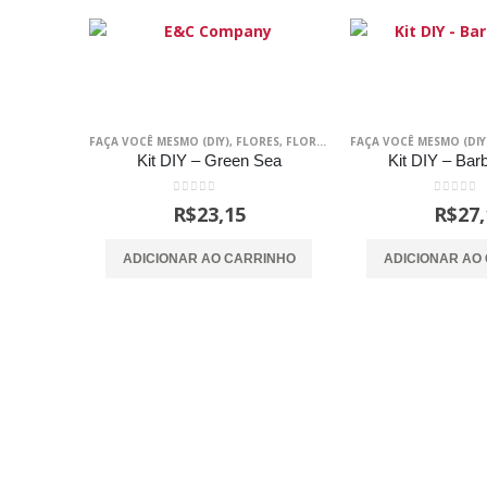
FAÇA VOCÊ MESMO (DIY)
,
FLORES
,
FLORES DE PAPEL
FAÇA VOCÊ MESMO (DIY
,
FLORES SEM VO
Kit DIY – Green Sea
Kit DIY – Bar
0
out of 5
0
out of
R$
23,15
R$
27,
ADICIONAR AO CARRINHO
ADICIONAR AO