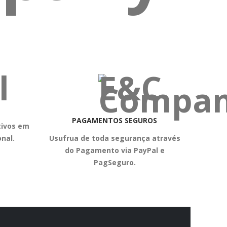
na
página
do
produto
PAGAMENTOS SEGUROS
tivos em
nal.
Usufrua de toda segurança através
do Pagamento via PayPal e
PagSeguro.