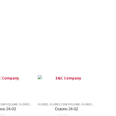
R
COM VOLUME
,
SCRAPBOOKING
,
FLORES DE PAPEL
FLORES
,
FLORES SEM VOLUME
,
FLORES COM VOLUME
,
SCRAP DECOR
,
FLORES DE PAPEL
,
SCRAPBOOKI
,
FLORE
ono 24-03
Outono 24-02