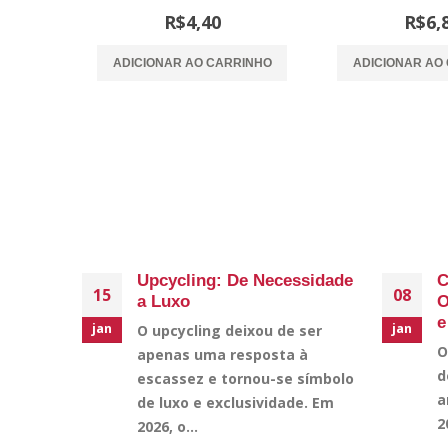
0
out of 5
0
out of
R$
4,40
R$
6,
ADICIONAR AO CARRINHO
ADICIONAR AO
Upcycling: De Necessidade
C
15
08
a Luxo
O
e
jan
jan
O upcycling deixou de ser
O
apenas uma resposta à
d
escassez e tornou-se símbolo
a
de luxo e exclusividade. Em
2
2026, o...