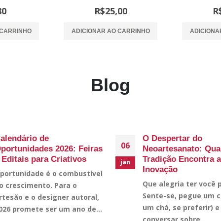
 5
0
out of 5
0
o
80
R$
25,00
R
 CARRINHO
ADICIONAR AO CARRINHO
ADICIONA
Blog
alendário de
O Despertar do
06
portunidades 2026: Feiras
Neoartesanato: Qua
 Editais para Criativos
Tradição Encontra a
jan
Inovação
portunidade é o combustível
Que alegria ter você p
o crescimento. Para o
Sente-se, pegue um c
rtesão e o designer autoral,
um chá, se preferir) 
026 promete ser um ano de...
conversar sobre...