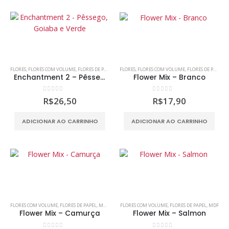
tem
tem
várias
várias
variantes.
variantes.
As
As
opções
opções
podem
podem
FLORES
,
FLORES COM VOLUME
,
FLORES DE PAPEL
,
FLORES SEM VOLUME
FLORES
,
FLORES COM VOLUME
,
SCRAP DECOR
,
FLORES DE PAPEL
,
SCRAPBOOKIN
,
F
ser
ser
Enchantment 2 – Pêssego, Goiaba e Verde
Flower Mix – Branco
escolhidas
escolhidas
na
na
0
out of 5
0
out of 5
R$
26,50
R$
17,90
página
página
do
do
ADICIONAR AO CARRINHO
ADICIONAR AO CARRINHO
produto
produto
FLORES COM VOLUME
,
FLORES DE PAPEL
,
MDF
,
SCRAPBOOKING
FLORES COM VOLUME
,
FLORES DE PAPEL
,
MDF
Flower Mix – Camurça
Flower Mix – Salmon