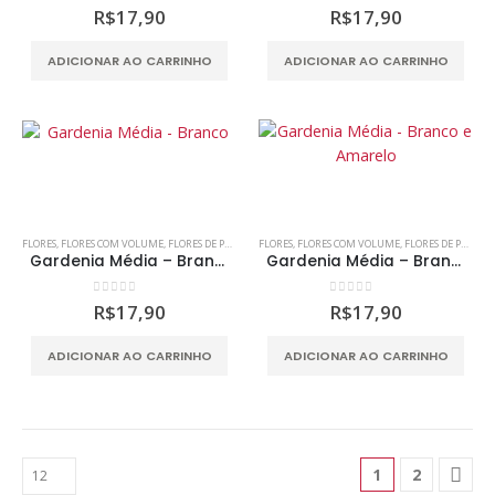
0
out of 5
0
out of 5
R$
17,90
R$
17,90
ADICIONAR AO CARRINHO
ADICIONAR AO CARRINHO
FLORES
,
FLORES COM VOLUME
,
FLORES DE PAPEL
,
MDF
FLORES
,
SCRAP DECOR
,
FLORES COM VOLUME
,
FLORES DE PAPEL
,
Gardenia Média – Branco
Gardenia Média – Branco e Amarelo
0
out of 5
0
out of 5
R$
17,90
R$
17,90
ADICIONAR AO CARRINHO
ADICIONAR AO CARRINHO
1
2