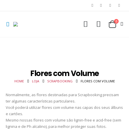
0
Flores com Volume
HOME
LOJA
SCRAPBOOKING
FLORES COM VOLUME
Normalmente, as flores destinadas para Scrapbooking precisam
Frame - Moldura 6
Frame - Moldura 6
ter algumas características particulares.
Você poderá utilizar flores com volume nas capas dos seus álbuns
0
out of 5
0
out of 5
R$
4,40
R$
4,40
e cartões.
Mesmo nossas flores com volume são lignin-free e acid-free (sem
Frame - Moldura 5
Frame - Moldura 5
lignina e de Ph alcalino), para melhor proteger suas fotos.