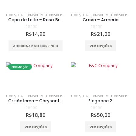
FLORES
,
FLORES COM VOLUME
,
FLORES DE PAPEL
,
MDF
FLORES
,
SCRAP DECOR
,
FLORES COM VOLUME
,
SCRAPBOOKING
,
FLORES DE PAPEL
,
Copo de Leite – Rosa Branco Amarelo
Cravo – Armeria
0
out of 5
0
out of 5
R$
14,90
R$
21,00
Este
ADICIONAR AO CARRINHO
VER OPÇÕES
produto
tem
várias
PROMOÇÃO
variantes.
As
opções
podem
FLORES
,
FLORES COM VOLUME
,
FLORES DE PAPEL
,
MDF
FLORES
,
SCRAP DECOR
,
FLORES COM VOLUME
,
SCRAPBOOKING
,
FLORES DE PAPEL
,
ser
Crisântemo – Chrysanthemums Allouise
Elegance 3
escolhidas
na
0
out of 5
0
out of 5
R$
18,80
R$
50,00
página
do
Este
Este
VER OPÇÕES
VER OPÇÕES
produto
produto
produto