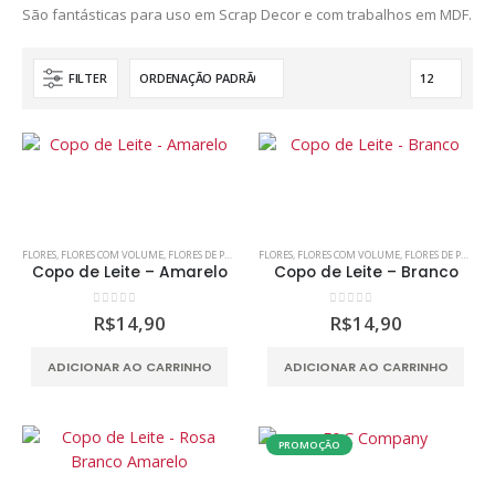
São fantásticas para uso em Scrap Decor e com trabalhos em MDF.
0
out of 5
0
out of 5
R$
6,80
R$
6,80
Mimosa 2 - Preto e Branco
Mimosa 2 - Preto e Branco
FILTER
0
out of 5
0
out of 5
R$
25,00
R$
25,00
FLORES
,
FLORES COM VOLUME
,
FLORES DE PAPEL
,
MDF
FLORES
,
SCRAP DECOR
,
FLORES COM VOLUME
,
SCRAPBOOKING
,
FLORES DE PAPEL
,
S
Copo de Leite – Amarelo
Copo de Leite – Branco
0
out of 5
0
out of 5
R$
14,90
R$
14,90
ADICIONAR AO CARRINHO
ADICIONAR AO CARRINHO
PROMOÇÃO