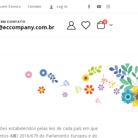
uem Somos
Contato
Log In
E EM CONTATO
0
@eccompany.com.br
ções estabelecidos pelas leis de cada país em que
ntos (
UE
) 2016/679 do Parlamento Europeu e do