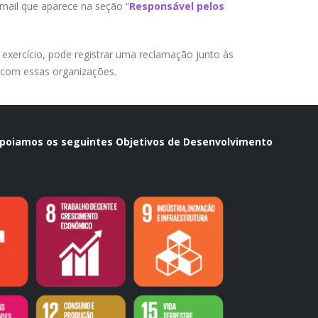
mail que aparece na seção “
Responsável pelos
exercício, pode registrar uma reclamação junto às
 com essas organizações.
apoiamos os seguintes
Objetivos de Desenvolvimento