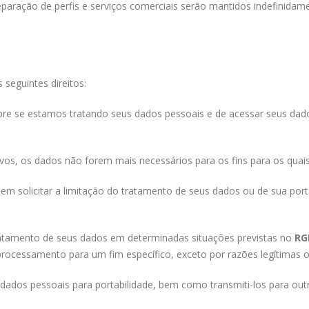
aração de perfis e serviços comerciais serão mantidos indefinidame
 seguintes direitos:
bre se estamos tratando seus dados pessoais e de acessar seus dado
ivos, os dados não forem mais necessários para os fins para os quai
dem solicitar a limitação do tratamento de seus dados ou de sua po
atamento de seus dados em determinadas situações previstas no
RG
cessamento para um fim específico, exceto por razões legítimas ou 
dados pessoais para portabilidade, bem como transmiti-los para outr