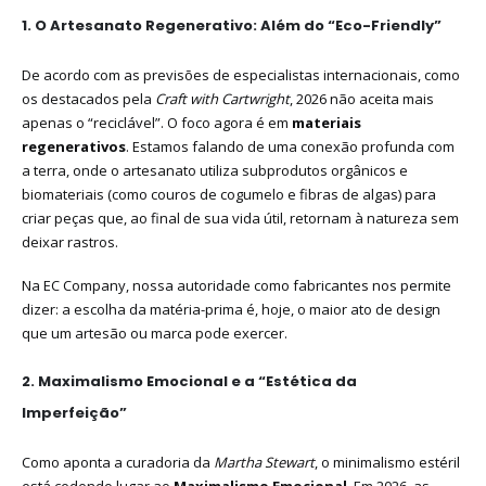
1. O Artesanato Regenerativo: Além do “Eco-Friendly”
De acordo com as previsões de especialistas internacionais, como
os destacados pela
Craft with Cartwright
, 2026 não aceita mais
apenas o “reciclável”. O foco agora é em
materiais
regenerativos
. Estamos falando de uma conexão profunda com
a terra, onde o artesanato utiliza subprodutos orgânicos e
biomateriais (como couros de cogumelo e fibras de algas) para
criar peças que, ao final de sua vida útil, retornam à natureza sem
deixar rastros.
Na EC Company, nossa autoridade como fabricantes nos permite
dizer: a escolha da matéria-prima é, hoje, o maior ato de design
que um artesão ou marca pode exercer.
2. Maximalismo Emocional e a “Estética da
Imperfeição”
Como aponta a curadoria da
Martha Stewart
, o minimalismo estéril
está cedendo lugar ao
Maximalismo Emocional
. Em 2026, as