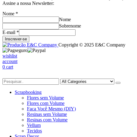
Assine a nossa Newsletter:
Nome
*
Nome
Sobrenome
E-mail
*
Inscrever-se
Copyright © 2025 E&C Company
wishlist
account
0
cart
Scrapbooking
Flores sem Volume
Flores com Volume
Faça Você Mesmo (DIY)
Resinas sem Volume
Resinas com Volume
Vellum
Tecidos
Scrap Decor