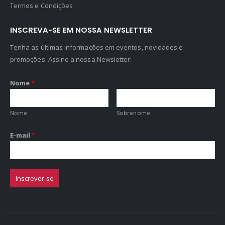
Termos e Condições
INSCREVA-SE EM NOSSA NEWSLETTER
Tenha as últimas informações em eventos, novidades e
promoções. Assine a nossa Newsletter:
Nome
*
Nome
Sobrenome
E-mail
*
Inscrever-se