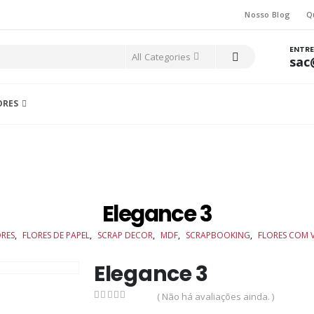
Nosso Blog
Q
ENTR
All Categories
sac
ORES
Elegance 3
RES
,
FLORES DE PAPEL
,
SCRAP DECOR
,
MDF
,
SCRAPBOOKING
,
FLORES COM 
Elegance 3
( Não há avaliações ainda. )
0
out of 5