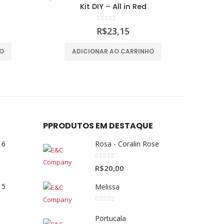
Folhas com Cabo
0
out of 5
R$
11,60
HO
ADICIONAR AO CARRINHO
FLORES
,
FLO
Enca
PPRODUTOS EM DESTAQUE