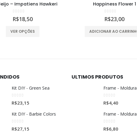
Happiness Flower 1
Kit DIY – All in Red
0
out of 5
0
out of 5
R$
23,00
R$
23,15
DICIONAR AO CARRINHO
ADICIONAR AO CARRIN
ENDIDOS
ULTIMOS PRODUTOS