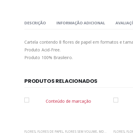
DESCRIÇÃO
INFORMAÇÃO ADICIONAL
AVALIAÇÕ
Cartela contendo 8 flores de papel em formatos e tam
Produto Acid-Free.
Produto 100% Brasileiro.
PRODUTOS RELACIONADOS
OLUME
,
MDF
,
SCRAP DECOR
FLORES
,
FLORES DE PAPEL
,
SCRAPBOOKING
,
FLORES SEM VOLUME
,
MDF
,
SCRAP DECOR
FLORES
,
FLO
,
S