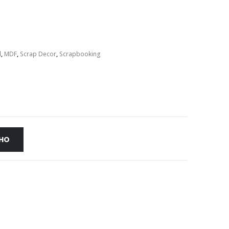
l
,
MDF
,
Scrap Decor
,
Scrapbooking
NHO