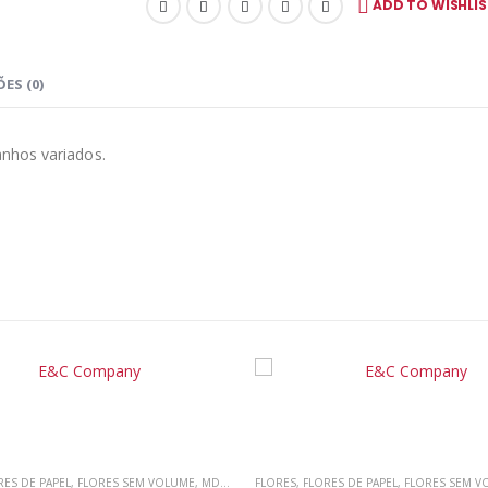
ADD TO WISHLIS
ES (0)
anhos variados.
RES DE PAPEL
CRAPBOOKING
,
FLORES SEM VOLUME
,
MDF
,
SCRAP DECOR
FAÇA VOCÊ MESMO (DIY)
,
SCRAPBOOKING
,
FLORES
,
FLORES 