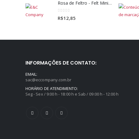
Crisântemo - Chrysanthemums Allouise
0
out of 5
R$
18,80
Margarida - Daisy
0
out of 5
R$
19,20
Rosa de Feltro - Felt Mini-Rose
0
out of 5
R$
12,85
INFORMAÇÕES DE CONTATO:
EMAIL:
sac@eccompany.com.br