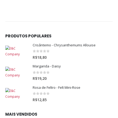
PRODUTOS POPULARES
Crisântemo - Chrysanthemums Allouise
0
out of 5
R$
18,80
Margarida - Daisy
0
out of 5
R$
19,20
Rosa de Feltro - Felt Mini-Rose
0
out of 5
R$
12,85
MAIS VENDIDOS