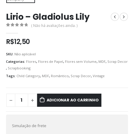
Lirio – Gladiolus Lily
( Não há avaliações ainda. )
0
out of 5
R$
12,50
SKU:
Não aplicável
Categorias:
Flores
,
Flores de Papel
,
Flores sem Volume
,
MDF
,
Scrap Decor
,
Scrapbooking
Tags:
Child Category
,
MDF
,
Romântico
,
Scrap Decor
,
Vintage
ADICIONAR AO CARRINHO
Simulação de frete