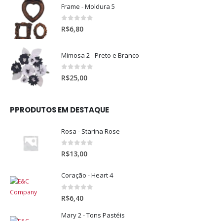
Frame - Moldura 5
0
out of 5
R$
6,80
Mimosa 2 - Preto e Branco
0
out of 5
R$
25,00
PPRODUTOS EM DESTAQUE
Rosa - Starina Rose
0
out of 5
R$
13,00
Coração - Heart 4
0
out of 5
R$
6,40
Mary 2 - Tons Pastéis