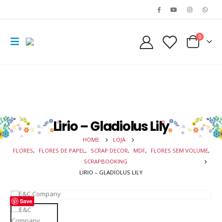
0
Lirio – Gladiolus Lily
HOME
LOJA
FLORES
,
FLORES DE PAPEL
,
SCRAP DECOR
,
MDF
,
FLORES SEM VOLUME
,
SCRAPBOOKING
LIRIO – GLADIOLUS LILY
Save