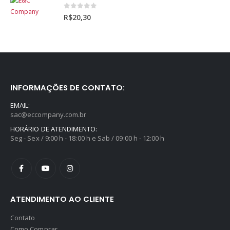
0
out of 5
R$
20,30
INFORMAÇÕES DE CONTATO:
EMAIL:
sac@eccompany.com.br
HORÁRIO DE ATENDIMENTO:
Seg - Sex / 9:00 h - 18:00 h e Sab / 09:00 h - 12:00 h
ATENDIMENTO AO CLIENTE
Contato
Como Comprar