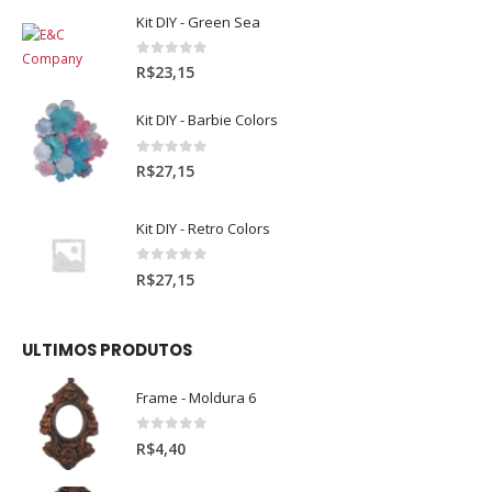
Kit DIY - Green Sea
0
out of 5
R$
23,15
Kit DIY - Barbie Colors
0
out of 5
R$
27,15
Kit DIY - Retro Colors
0
out of 5
R$
27,15
ULTIMOS PRODUTOS
Frame - Moldura 6
0
out of 5
R$
4,40