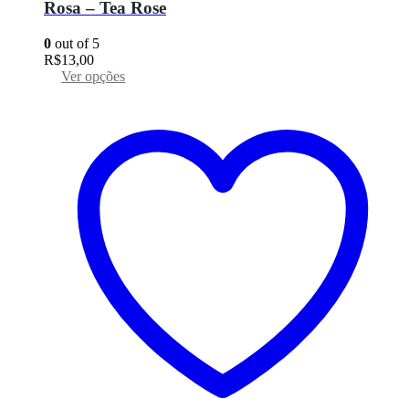
Rosa – Tea Rose
0
out of 5
R$
13,00
Este
Ver opções
produto
tem
várias
variantes.
As
opções
podem
ser
escolhidas
na
página
do
produto