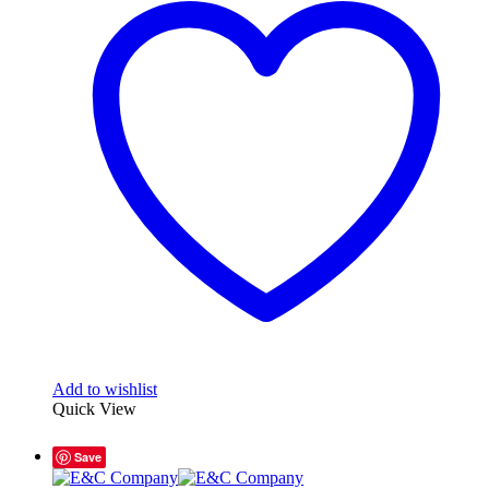
variantes.
As
opções
podem
ser
escolhidas
na
página
do
produto
Add to wishlist
Quick View
Save