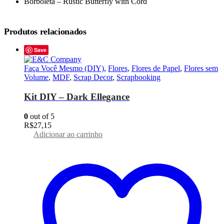
Borboleta – Rustic Butterfly with Cord
Produtos relacionados
Save
Faça Você Mesmo (DIY)
,
Flores
,
Flores de Papel
,
Flores sem
Volume
,
MDF
,
Scrap Decor
,
Scrapbooking
Kit DIY – Dark Ellegance
0
out of 5
R$
27,15
Adicionar ao carrinho