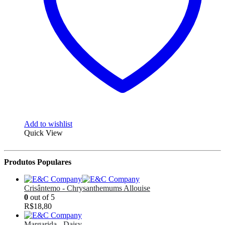
na
página
do
produto
Add to wishlist
Quick View
Produtos Populares
Crisântemo - Chrysanthemums Allouise
0
out of 5
R$
18,80
Margarida - Daisy