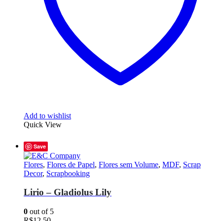
Add to wishlist
Quick View
Save
Flores
,
Flores de Papel
,
Flores sem Volume
,
MDF
,
Scrap
Decor
,
Scrapbooking
Lirio – Gladiolus Lily
0
out of 5
R$
12,50