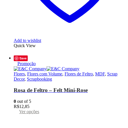
Add to wishlist
Quick View
Save
Promoção
Flores
,
Flores com Volume
,
Flores de Feltro
,
MDF
,
Scrap
Decor
,
Scrapbooking
Rosa de Feltro – Felt Mini-Rose
0
out of 5
R$
12,85
Este
Ver opções
produto
tem
várias