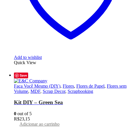
produto
Add to wishlist
Quick View
Save
Faça Você Mesmo (DIY)
,
Flores
,
Flores de Papel
,
Flores sem
Volume
,
MDF
,
Scrap Decor
,
Scrapbooking
Kit DIY – Green Sea
0
out of 5
R$
23,15
Adicionar ao carrinho