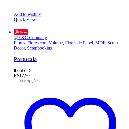
Add to wishlist
Quick View
Save
Flores
,
Flores com Volume
,
Flores de Papel
,
MDF
,
Scrap
Decor
,
Scrapbooking
Portucala
0
out of 5
R$
17,50
Este
Ver opções
produto
tem
várias
variantes.
As
opções
podem
ser
escolhidas