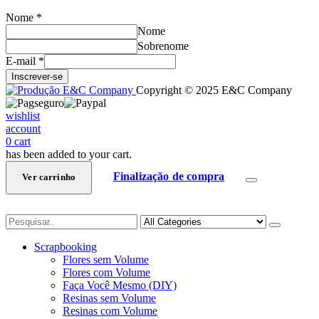
Nome
*
Nome
Sobrenome
E-mail
*
Inscrever-se
Copyright © 2025 E&C Company
wishlist
account
0
cart
has been added to your cart.
Finalização de compra
Ver carrinho
Scrapbooking
Flores sem Volume
Flores com Volume
Faça Você Mesmo (DIY)
Resinas sem Volume
Resinas com Volume