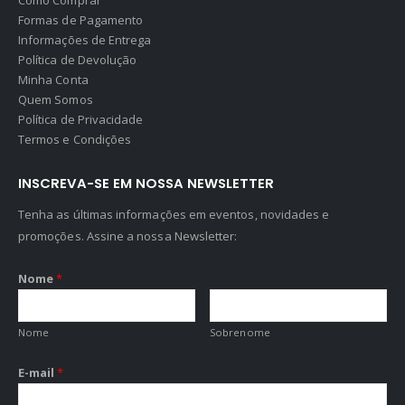
Como Comprar
Formas de Pagamento
Informações de Entrega
Política de Devolução
Minha Conta
Quem Somos
Política de Privacidade
Termos e Condições
INSCREVA-SE EM NOSSA NEWSLETTER
Tenha as últimas informações em eventos, novidades e
promoções. Assine a nossa Newsletter:
Nome
*
Nome
Sobrenome
E-mail
*