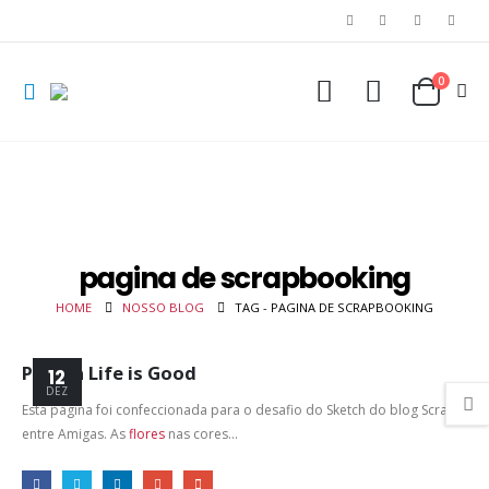
0
pagina de scrapbooking
HOME
NOSSO BLOG
TAG -
PAGINA DE SCRAPBOOKING
Página Life is Good
12
DEZ
Esta página foi confeccionada para o desafio do Sketch do blog Scrap
entre Amigas.
As
flores
nas cores...