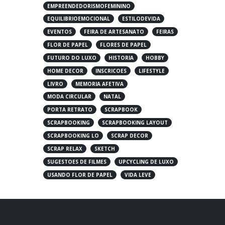
EMPREENDEDORISMOFEMININO
EQUILIBRIOEMOCIONAL
ESTILODEVIDA
EVENTOS
FEIRA DE ARTESANATO
FEIRAS
FLOR DE PAPEL
FLORES DE PAPEL
FUTURO DO LUXO
HISTORIA
HOBBY
HOME DECOR
INSCRICOES
LIFESTYLE
LIVRO
MEMORIA AFETIVA
MODA CIRCULAR
NATAL
PORTA RETRATO
SCRAPBOOK
SCRAPBOOKING
SCRAPBOOKING LAYOUT
SCRAPBOOKING LO
SCRAP DECOR
SCRAP RELAX
SKETCH
SUGESTOES DE FILMES
UPCYCLING DE LUXO
USANDO FLOR DE PAPEL
VIDA LEVE