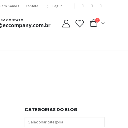
uem Somos
Contato
Log In
E EM CONTATO
0
@eccompany.com.br
CATEGORIAS DO BLOG
Categorias
do