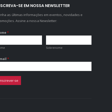
NSCREVA-SE EM NOSSA NEWSLETTER
nha as últimas informações em eventos, novidades e
omoções. Assine a nossa Newsletter:
ome
*
ome
Sobrenome
-mail
*
Inscrever-se