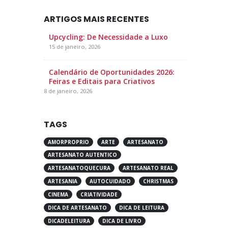
Blog
ARTIGOS MAIS RECENTES
Upcycling: De Necessidade a Luxo
15 de janeiro, 2026
Calendário de Oportunidades 2026:
Feiras e Editais para Criativos
8 de janeiro, 2026
TAGS
AMORPROPRIO
ARTE
ARTESANATO
ARTESANATO AUTENTICO
ARTESANATOQUECURA
ARTESANATO REAL
ARTESANIA
AUTOCUIDADO
CHRISTMAS
CINEMA
CRIATIVIDADE
DICA DE ARTESANATO
DICA DE LEITURA
DICADELEITURA
DICA DE LIVRO