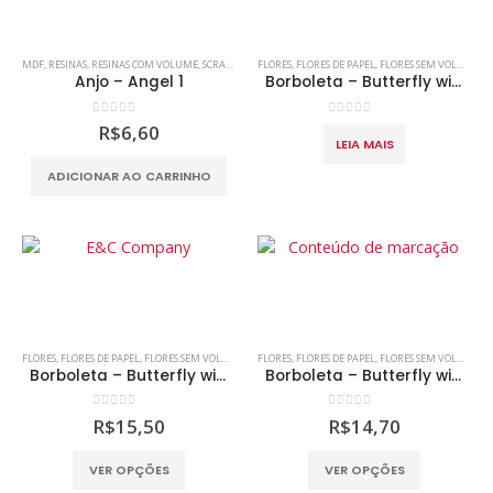
0
out of 5
0
out of 5
R$
6,80
R$
6,80
MDF
,
RESINAS
,
RESINAS COM VOLUME
,
SCRAP DECOR
FLORES
,
SCRAPBOOKING
,
FLORES DE PAPEL
,
FLORES SEM VOLUME
,
M
Mimosa 2 - Preto e Branco
Mimosa 2 - Preto e Branco
Anjo – Angel 1
Borboleta – Butterfly with Cord
0
out of 5
0
out of 5
0
out of 5
0
out of 5
R$
6,60
R$
25,00
R$
25,00
LEIA MAIS
ADICIONAR AO CARRINHO
FLORES
,
FLORES DE PAPEL
,
FLORES SEM VOLUME
,
MDF
FLORES
,
SCRAP DECOR
,
FLORES DE PAPEL
,
SCRAPBOOKING
,
FLORES SEM VOLUME
,
M
Borboleta – Butterfly with Pearl
Borboleta – Butterfly with Wooden Beads
0
out of 5
0
out of 5
R$
15,50
R$
14,70
Este
Este
VER OPÇÕES
VER OPÇÕES
produto
produto