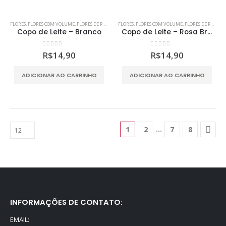
opções
podem
FLORES
,
FLORES COM VOLUME
,
FLORES DE PAPEL
,
SCRAP DECOR
FLORES
,
FLORES COM VOLUME
,
SCRAPBOOKING
,
FLORES DE PAPEL
,
ser
Copo de Leite – Branco
Copo de Leite – Rosa Branco Amarelo
escolhidas
na
0
out of 5
0
out of 5
R$
14,90
R$
14,90
página
do
ADICIONAR AO CARRINHO
ADICIONAR AO CARRINHO
produto
…
1
2
7
8
INFORMAÇÕES DE CONTATO:
EMAIL: