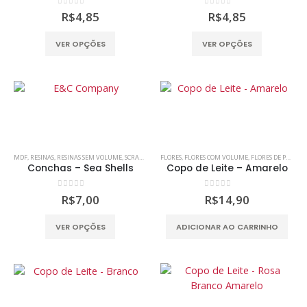
na
0
out of 5
0
out of 5
R$
4,85
R$
4,85
página
do
Este
Este
VER OPÇÕES
VER OPÇÕES
produto
produto
produto
tem
tem
várias
várias
variantes.
variantes.
As
As
opções
opções
podem
podem
MDF
,
RESINAS
,
RESINAS SEM VOLUME
,
SCRAP DECOR
FLORES
,
SCRAPBOOKING
,
FLORES COM VOLUME
,
FLORES DE PAPEL
,
ser
ser
Conchas – Sea Shells
Copo de Leite – Amarelo
escolhidas
escolhidas
na
na
0
out of 5
0
out of 5
R$
7,00
R$
14,90
página
página
do
do
Este
VER OPÇÕES
ADICIONAR AO CARRINHO
produto
produto
produto
tem
várias
variantes.
As