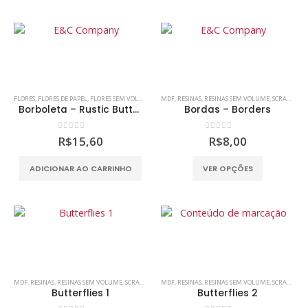
tem
tem
várias
várias
variantes.
variantes.
As
As
opções
opções
podem
podem
FLORES
,
FLORES DE PAPEL
,
FLORES SEM VOLUME
,
MDF
MDF
,
SCRAP DECOR
,
RESINAS
,
RESINAS SEM VOLUME
,
SCRAPBOOKING
,
SCRAP DECOR
ser
ser
Borboleta – Rustic Butterfly with Cord
Bordas – Borders
escolhidas
escolhidas
na
na
0
out of 5
0
out of 5
R$
15,60
R$
8,00
página
página
do
do
Este
ADICIONAR AO CARRINHO
VER OPÇÕES
produto
produto
produto
tem
várias
variantes.
As
opções
podem
MDF
,
RESINAS
,
RESINAS SEM VOLUME
,
SCRAP DECOR
MDF
,
SCRAPBOOKING
,
RESINAS
,
RESINAS SEM VOLUME
,
SCRAP DECOR
ser
Butterflies 1
Butterflies 2
escolhidas