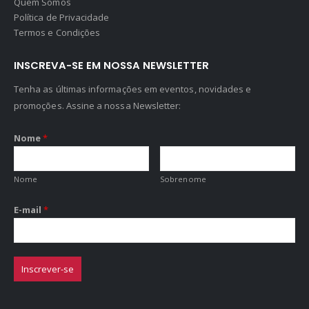
Quem Somos
Política de Privacidade
Termos e Condições
INSCREVA-SE EM NOSSA NEWSLETTER
Tenha as últimas informações em eventos, novidades e
promoções. Assine a nossa Newsletter:
Nome
*
Nome
Sobrenome
E-mail
*
Inscrever-se