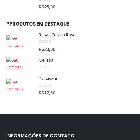
0
out of 5
R$
25,00
PPRODUTOS EM DESTAQUE
Rosa - Coralin Rose
0
out of 5
R$
20,00
Melissa
0
out of 5
Portucala
0
out of 5
R$
17,50
INFORMAÇÕES DE CONTATO: