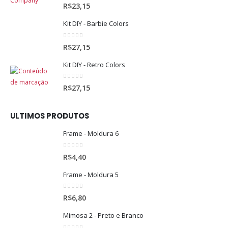
0
out of 5
R$
23,15
Kit DIY - Barbie Colors
0
out of 5
R$
27,15
Kit DIY - Retro Colors
0
out of 5
R$
27,15
ULTIMOS PRODUTOS
Frame - Moldura 6
0
out of 5
R$
4,40
Frame - Moldura 5
0
out of 5
R$
6,80
Mimosa 2 - Preto e Branco