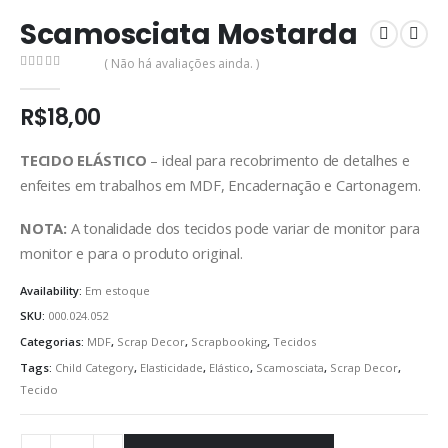
Scamosciata Mostarda
( Não há avaliações ainda. )
0
out of 5
R$
18,00
TECIDO ELÁSTICO
– ideal para recobrimento de detalhes e
enfeites em trabalhos em MDF, Encadernação e Cartonagem.
NOTA:
A tonalidade dos tecidos pode variar de monitor para
monitor e para o produto original.
Availability:
Em estoque
SKU:
000.024.052
Categorias:
MDF
,
Scrap Decor
,
Scrapbooking
,
Tecidos
Tags:
Child Category
,
Elasticidade
,
Elástico
,
Scamosciata
,
Scrap Decor
,
Tecido