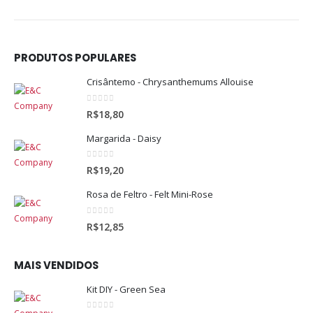
PRODUTOS POPULARES
Crisântemo - Chrysanthemums Allouise
0
out of 5
R$
18,80
Margarida - Daisy
0
out of 5
R$
19,20
Rosa de Feltro - Felt Mini-Rose
0
out of 5
R$
12,85
MAIS VENDIDOS
Kit DIY - Green Sea