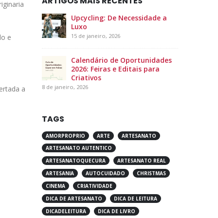
ARTIGOS MAIS RECENTES
iginaria
Upcycling: De Necessidade a
Luxo
15 de janeiro, 2026
lo e
Calendário de Oportunidades
2026: Feiras e Editais para
Criativos
8 de janeiro, 2026
ertada a
TAGS
AMORPROPRIO
ARTE
ARTESANATO
ARTESANATO AUTENTICO
ARTESANATOQUECURA
ARTESANATO REAL
ARTESANIA
AUTOCUIDADO
CHRISTMAS
CINEMA
CRIATIVIDADE
DICA DE ARTESANATO
DICA DE LEITURA
DICADELEITURA
DICA DE LIVRO