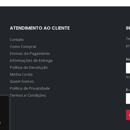
ATENDIMENTO AO CLIENTE
I
Te
Contato
pr
Como Comprar
Formas de Pagamento
N
Informações de Entrega
Política de Devolução
Minha Conta
N
Quem Somos
Política de Privacidade
E
Termos e Condições
e