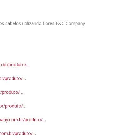
r os cabelos utilizando flores E&C Company
m.br/produto/…
br/produto/…
r/produto/…
br/produto/…
pany.com.br/produto/…
.com.br/produto/…