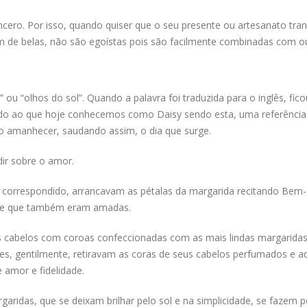
 sincero. Por isso, quando quiser que o seu presente ou artesanato tra
ém de belas, não são egoístas pois são facilmente combinadas com o
 ou “olhos do sol”. Quando a palavra foi traduzida para o inglês, fico
do ao que hoje conhecemos como Daisy sendo esta, uma referência
ao amanhecer, saudando assim, o dia que surge.
dir sobre o amor.
correspondido, arrancavam as pétalas da margarida recitando Bem
esse que também eram amadas.
 cabelos com coroas confeccionadas com as mais lindas margaridas
s, gentilmente, retiravam as coras de seus cabelos perfumados e 
amor e fidelidade.
idas, que se deixam brilhar pelo sol e na simplicidade, se fazem pe