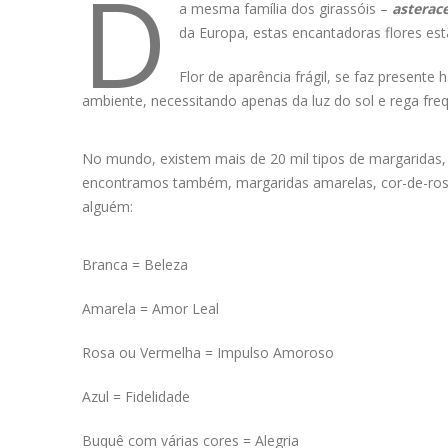
D
a mesma família dos girassóis –
aster
a
c
da Europa, estas encantadoras flores est
Flor de aparência frágil, se faz presente
ambiente, necessitando apenas da luz do sol e rega freq
No mundo, existem mais de 20 mil tipos de margaridas
encontramos também, margaridas amarelas, cor-de-rosa
alguém:
Branca = Beleza
Amarela = Amor Leal
Rosa ou Vermelha = Impulso Amoroso
Azul = Fidelidade
Buquê com várias cores = Alegria