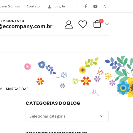
uem Somos
Contato
Log In
E EM CONTATO
0
@eccompany.com.br
M – MARGARIDAS
CATEGORIAS DO BLOG
Categorias
do
Blog