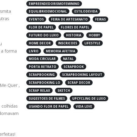
EMPREENDEDORISMOFEMININO
nsmita
EQUILIBRIOEMOCIONAL
ESTILODEVIDA
utras
EVENTOS
FEIRA DE ARTESANATO
FEIRAS
FLOR DE PAPEL
FLORES DE PAPEL
FUTURO DO LUXO
HISTORIA
HOBBY
u
HOME DECOR
INSCRICOES
LIFESTYLE
 a forma
LIVRO
MEMORIA AFETIVA
MODA CIRCULAR
NATAL
PORTA RETRATO
SCRAPBOOK
SCRAPBOOKING
SCRAPBOOKING LAYOUT
SCRAPBOOKING LO
SCRAP DECOR
-Me-Quer ,
SCRAP RELAX
SKETCH
SUGESTOES DE FILMES
UPCYCLING DE LUXO
 colhidas
USANDO FLOR DE PAPEL
VIDA LEVE
adornavam
rfeitas!