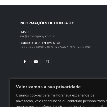
INFORMAÇÕES DE CONTATO:
EMAIL:
sac@eccompany.com.br
HORÁRIO DE ATENDIMENTO:
Seg - Sex / 9:00 h - 18:00 h e Sab / 09:00 h - 12:00 h
Valorizamos a sua privacidade
Usamos cookies para melhorar sua experiência de
navegação, veicular anúncios ou conteúdo personalizado 
analisar nosso tráfego. Ao clicar em “Aceitar tudo”, você