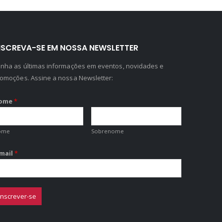
NSCREVA-SE EM NOSSA NEWSLETTER
nha as últimas informações em eventos, novidades e
omoções. Assine a nossa Newsletter:
ome
*
ome
Sobrenome
-mail
*
Inscrever-se