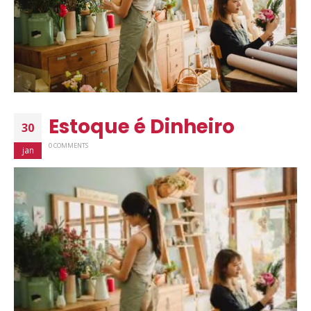
Estoque é Dinheiro
30
0 COMMENTS
jan