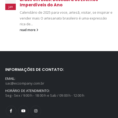
Imperdíveis do Ano
jan
Calendário de 2025 para voce, artesã, visitar, se inspirar e
vender mais
O artesanato brasileiro é uma expressão
rica de...
read more
INFORMAÇÕES DE CONTATO:
EMAIL:
sac@eccompany.com.br
HORÁRIO DE ATENDIMENTO:
Seg - Sex / 9:00 h - 18:00 h e Sab / 09:00 h - 12:00 h