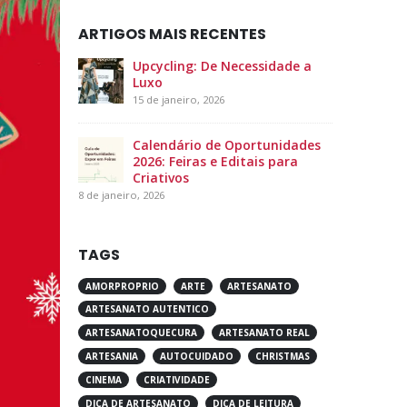
Blog
ARTIGOS MAIS RECENTES
Upcycling: De Necessidade a
Luxo
15 de janeiro, 2026
Calendário de Oportunidades
2026: Feiras e Editais para
Criativos
8 de janeiro, 2026
TAGS
AMORPROPRIO
ARTE
ARTESANATO
ARTESANATO AUTENTICO
ARTESANATOQUECURA
ARTESANATO REAL
ARTESANIA
AUTOCUIDADO
CHRISTMAS
CINEMA
CRIATIVIDADE
DICA DE ARTESANATO
DICA DE LEITURA