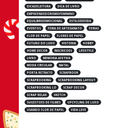
DICADELEITURA
DICA DE LIVRO
EMPREENDEDORISMOFEMININO
EQUILIBRIOEMOCIONAL
ESTILODEVIDA
EVENTOS
FEIRA DE ARTESANATO
FEIRAS
FLOR DE PAPEL
FLORES DE PAPEL
FUTURO DO LUXO
HISTORIA
HOBBY
HOME DECOR
INSCRICOES
LIFESTYLE
LIVRO
MEMORIA AFETIVA
MODA CIRCULAR
NATAL
PORTA RETRATO
SCRAPBOOK
SCRAPBOOKING
SCRAPBOOKING LAYOUT
SCRAPBOOKING LO
SCRAP DECOR
SCRAP RELAX
SKETCH
SUGESTOES DE FILMES
UPCYCLING DE LUXO
USANDO FLOR DE PAPEL
VIDA LEVE