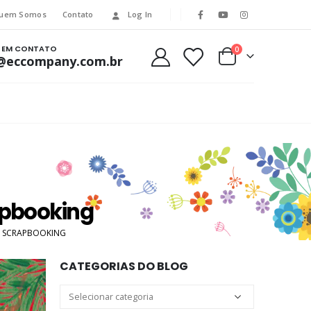
uem Somos
Contato
Log In
E EM CONTATO
0
@eccompany.com.br
rapbooking
DE SCRAPBOOKING
CATEGORIAS DO BLOG
Categorias
do