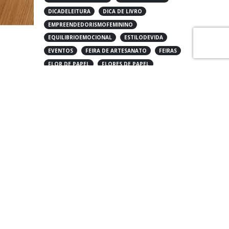
DICADELEITURA
DICA DE LIVRO
EMPREENDEDORISMOFEMININO
EQUILIBRIOEMOCIONAL
ESTILODEVIDA
EVENTOS
FEIRA DE ARTESANATO
FEIRAS
FLOR DE PAPEL
FLORES DE PAPEL
FUTURO DO LUXO
HISTORIA
HOBBY
HOME DECOR
INSCRICOES
LIFESTYLE
LIVRO
MEMORIA AFETIVA
MODA CIRCULAR
NATAL
PORTA RETRATO
SCRAPBOOK
SCRAPBOOKING
SCRAPBOOKING LAYOUT
SCRAPBOOKING LO
SCRAP DECOR
SCRAP RELAX
SKETCH
SUGESTOES DE FILMES
UPCYCLING DE LUXO
USANDO FLOR DE PAPEL
VIDA LEVE