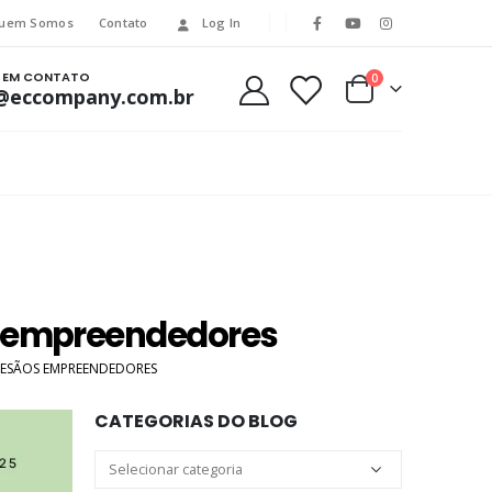
uem Somos
Contato
Log In
E EM CONTATO
0
@eccompany.com.br
os empreendedores
TESÃOS EMPREENDEDORES
CATEGORIAS DO BLOG
Categorias
do