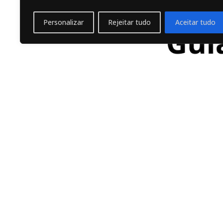
Personalizar
Rejeitar tudo
Aceitar tudo
Guia Anual de Defin
04
empreendedores
jan