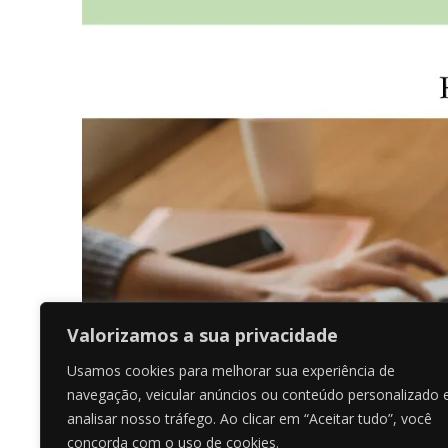
Valorizamos a sua privacidade
Usamos cookies para melhorar sua experiência de
navegação, veicular anúncios ou conteúdo personalizado 
analisar nosso tráfego. Ao clicar em “Aceitar tudo”, você
concorda com o uso de cookies.